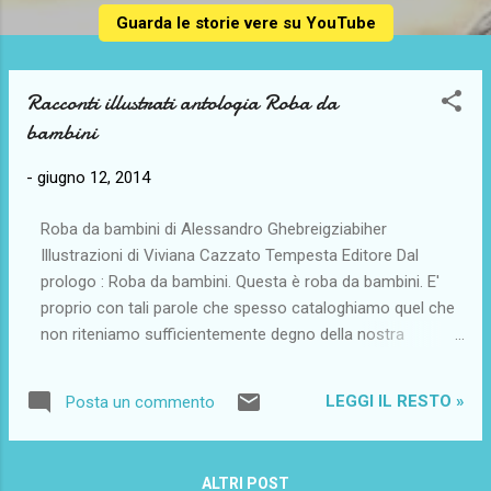
Guarda le storie vere su YouTube
Racconti illustrati antologia Roba da
bambini
-
giugno 12, 2014
Roba da bambini di Alessandro Ghebreigziabiher
Illustrazioni di Viviana Cazzato Tempesta Editore Dal
prologo : Roba da bambini. Questa è roba da bambini. E'
proprio con tali parole che spesso cataloghiamo quel che
non riteniamo sufficientemente degno della nostra
attenzione. Appesantita da significative esperienze. E da
fondamentali consapevolezze impreziosita. Leggete pure
LEGGI IL RESTO »
Posta un commento
adulta, se il tempo vi sfugge. Già, il tempo. Il tempo per la
roba da bambini è ovviamente per costoro. Che tali sono.
E per chi crede ancora che da qualche parte, tra una stella
ALTRI POST