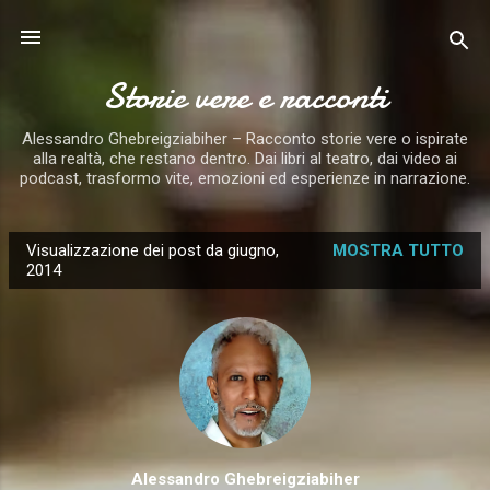
Passa ai contenuti principali
Storie vere e racconti
Alessandro Ghebreigziabiher – Racconto storie vere o ispirate
alla realtà, che restano dentro. Dai libri al teatro, dai video ai
podcast, trasformo vite, emozioni ed esperienze in narrazione.
Visualizzazione dei post da giugno,
MOSTRA TUTTO
P
2014
o
s
t
Alessandro Ghebreigziabiher