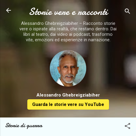
Storie vere e racconti
Passa ai contenuti principali
Alessandro Ghebreigziabiher – Racconto storie
vere o ispirate alla realtà, che restano dentro. Dai
libri al teatro, dai video ai podcast, trasformo
vite, emozioni ed esperienze in narrazione.
Alessandro Ghebreigziabiher
Guarda le storie vere su YouTube
Storie di guerra