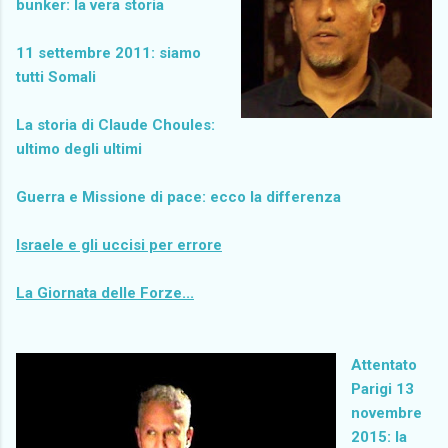
bunker: la vera storia
11 settembre 2011: siamo
tutti Somali
La storia di Claude Choules:
ultimo degli ultimi
Guerra e Missione di pace: ecco la differenza
Israele e gli uccisi per errore
La Giornata delle Forze...
Attentato
Parigi 13
novembre
2015: la