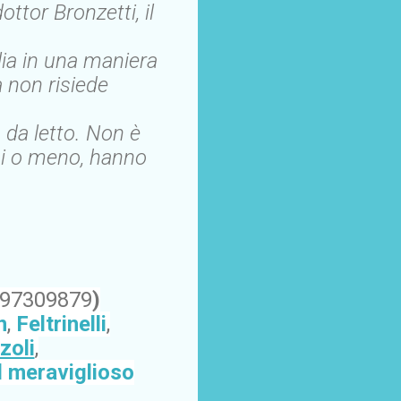
ottor Bronzetti, il
lia in una maniera
a non risiede
 da letto. Non è
mani o meno, hanno
897309879
)
n
,
Feltrinelli
,
zoli
,
il meraviglioso