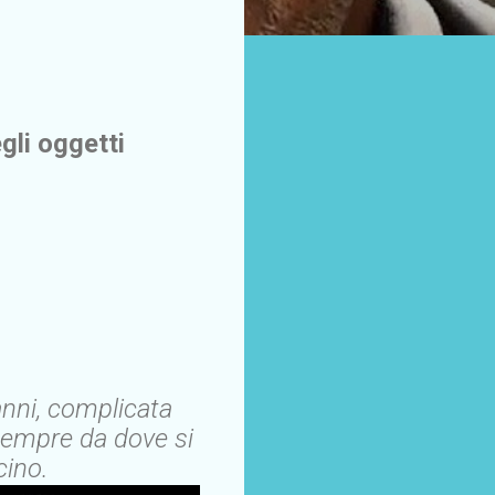
gli oggetti
anni, complicata
sempre da dove si
cino.