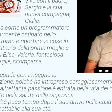
Vive con il padre,
Sergio e la sua
nuova compagna,
Giulia.
nta come un programmatore
olarmente ostinato nello
 turno e riportare le cose in
ontrario della prima moglie e
 Elisa, Valeria, fantasiosa
ragile, scomparsa
econda con impegno la
ione, poiché ha intrapreso coraggiosamente
 altrettanta passione è entrata nella vita dei
to della salute della ragazzina.
rché poco tempo dopo il suo arrivo nella casa 
ettabile alla sua età.