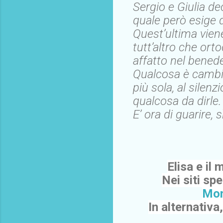
Sergio e Giulia dec
quale però esige d
Quest’ultima vien
tutt’altro che ort
affatto nel benede
Qualcosa è cambia
più sola, al silen
qualcosa da dirle.
E’ ora di guarire,
Elisa e il
Nei siti spe
Mon
In alternativa