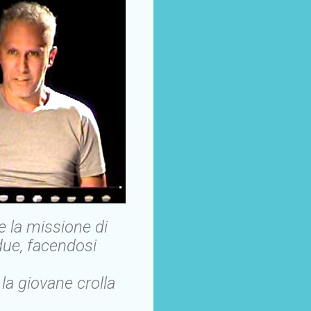
 la missione di
 due, facendosi
la giovane crolla