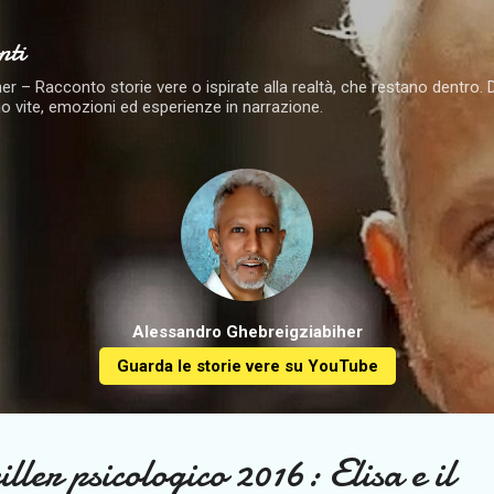
Passa ai contenuti principali
nti
 – Racconto storie vere o ispirate alla realtà, che restano dentro. Dai 
o vite, emozioni ed esperienze in narrazione.
Alessandro Ghebreigziabiher
Guarda le storie vere su YouTube
ler psicologico 2016: Elisa e il