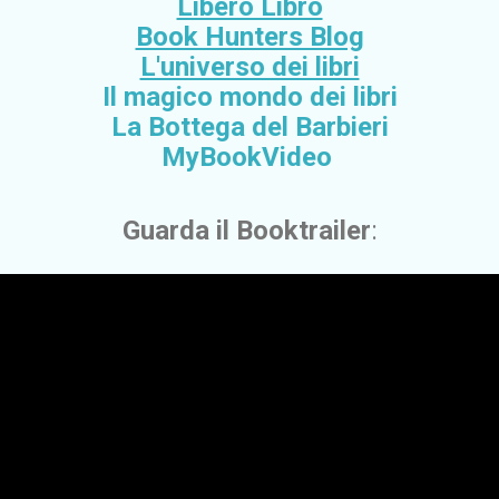
Libero Libro
Book Hunters Blog
L'universo dei libri
Il magico mondo dei libri
La Bottega del Barbieri
MyBookVideo
Guarda il Booktrailer
: