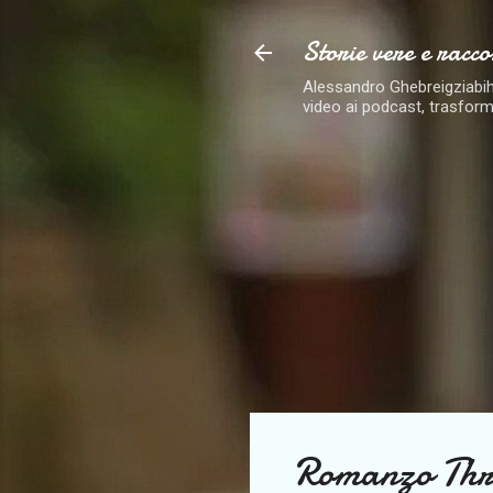
Storie vere e racco
Alessandro Ghebreigziabiher
video ai podcast, trasform
Romanzo Thril