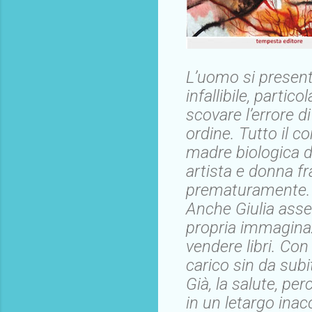
L’uomo si prese
infallibile, partic
scovare l’errore di
ordine. Tutto il c
madre biologica di
artista e donna f
prematuramente.
Anche Giulia ass
propria immaginaz
vendere libri. Con
carico sin da subi
Già, la salute, pe
in un letargo inacc