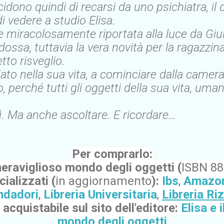
idono quindi di recarsi da uno psichiatra, il d
i vedere a studio Elisa.
e miracolosamente riportata alla luce da Giu
odossa, tuttavia la vera novità per la ragazzin
tto risveglio.
to nella sua vita, a cominciare dalla camera
zio, perché tutti gli oggetti della sua vita, u
 sì. Ma anche ascoltare. E ricordare…
Per comprarlo:
 meraviglioso mondo degli oggetti (
ISBN 8
cializzati (
in aggiornamento
):
Ibs
,
Amazo
dadori
,
Libreria Universitaria
,
Libreria Riz
, acquistabile sul sito dell'editore:
Elisa e 
mondo degli oggetti