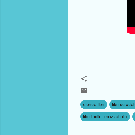
elenco libri
libri su ado
libri thriller mozzafiato
C