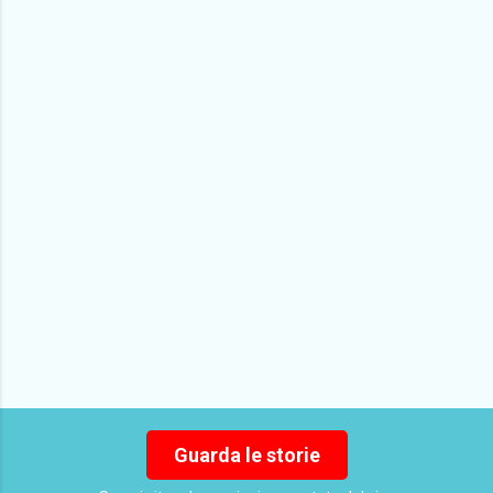
e
n
t
i
Guarda le storie