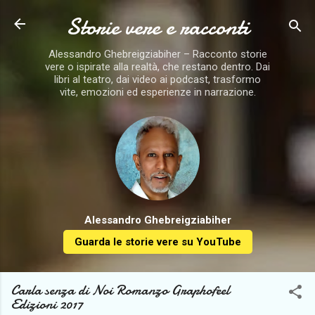
Storie vere e racconti
Passa ai contenuti principali
Alessandro Ghebreigziabiher – Racconto storie
vere o ispirate alla realtà, che restano dentro. Dai
libri al teatro, dai video ai podcast, trasformo
vite, emozioni ed esperienze in narrazione.
Alessandro Ghebreigziabiher
Guarda le storie vere su YouTube
Carla senza di Noi Romanzo Graphofeel
Edizioni 2017