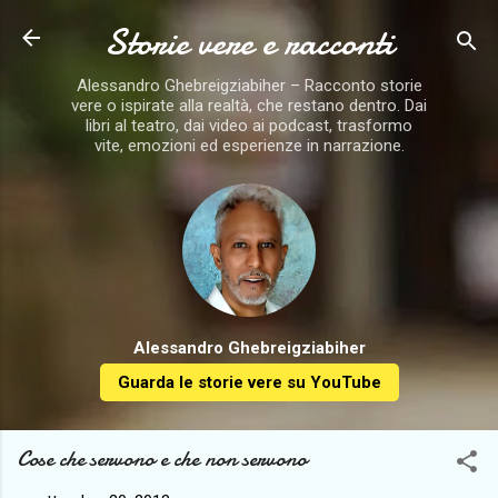
Storie vere e racconti
Passa ai contenuti principali
Alessandro Ghebreigziabiher – Racconto storie
vere o ispirate alla realtà, che restano dentro. Dai
libri al teatro, dai video ai podcast, trasformo
vite, emozioni ed esperienze in narrazione.
Alessandro Ghebreigziabiher
Guarda le storie vere su YouTube
Cose che servono e che non servono