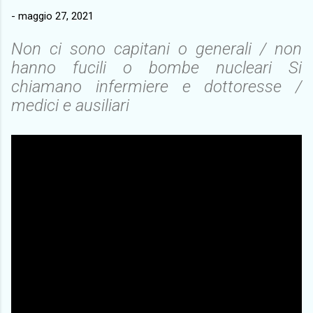
-
maggio 27, 2021
Non ci sono capitani o generali / non
hanno fucili o bombe nucleari Si
chiamano infermiere e dottoresse /
medici e ausiliari