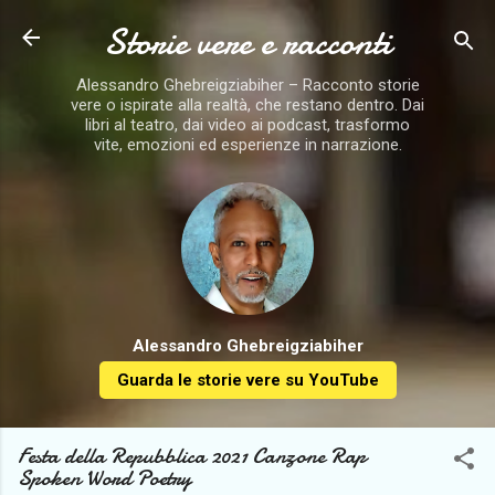
Storie vere e racconti
Passa ai contenuti principali
Alessandro Ghebreigziabiher – Racconto storie
vere o ispirate alla realtà, che restano dentro. Dai
libri al teatro, dai video ai podcast, trasformo
vite, emozioni ed esperienze in narrazione.
Alessandro Ghebreigziabiher
Guarda le storie vere su YouTube
Festa della Repubblica 2021 Canzone Rap
Spoken Word Poetry