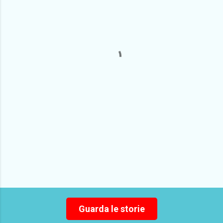
m
e
n
t
i
Guarda le storie