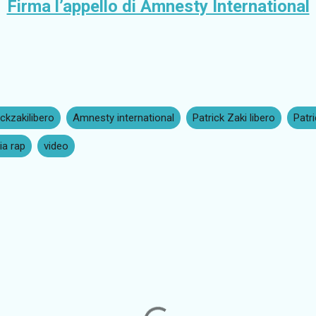
Firma l’appello di Amnesty International
ckzakilibero
Amnesty international
Patrick Zaki libero
Patr
ia rap
video