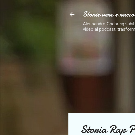
Storie vere e racco
Alessandro Ghebreigziabiher
video ai podcast, trasform
Storia Rap P