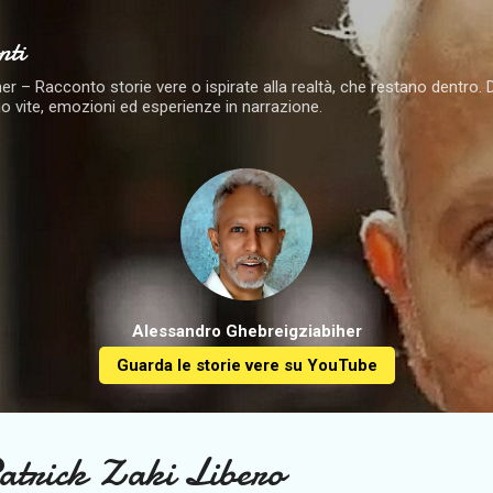
Passa ai contenuti principali
nti
 – Racconto storie vere o ispirate alla realtà, che restano dentro. Dai 
o vite, emozioni ed esperienze in narrazione.
Alessandro Ghebreigziabiher
Guarda le storie vere su YouTube
atrick Zaki Libero