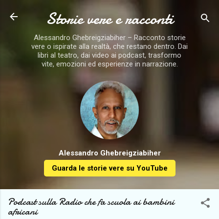
Storie vere e racconti
Passa ai contenuti principali
Alessandro Ghebreigziabiher – Racconto storie
vere o ispirate alla realtà, che restano dentro. Dai
libri al teatro, dai video ai podcast, trasformo
vite, emozioni ed esperienze in narrazione.
Alessandro Ghebreigziabiher
Guarda le storie vere su YouTube
Podcast sulla Radio che fa scuola ai bambini
africani