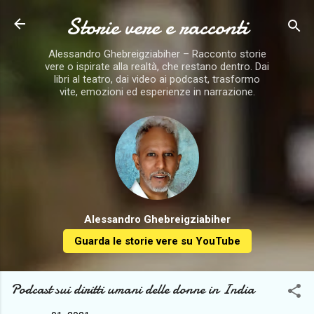
Storie vere e racconti
Passa ai contenuti principali
Alessandro Ghebreigziabiher – Racconto storie
vere o ispirate alla realtà, che restano dentro. Dai
libri al teatro, dai video ai podcast, trasformo
vite, emozioni ed esperienze in narrazione.
Alessandro Ghebreigziabiher
Guarda le storie vere su YouTube
Podcast sui diritti umani delle donne in India