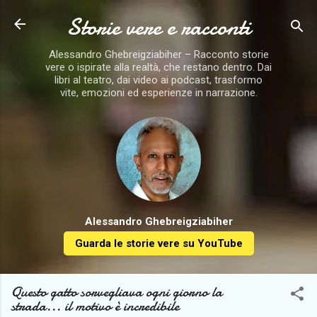
Storie vere e racconti
Passa ai contenuti principali
Alessandro Ghebreigziabiher – Racconto storie
vere o ispirate alla realtà, che restano dentro. Dai
libri al teatro, dai video ai podcast, trasformo
vite, emozioni ed esperienze in narrazione.
Alessandro Ghebreigziabiher
Guarda le storie vere su YouTube
Questo gatto sorvegliava ogni giorno la
strada... il motivo è incredibile