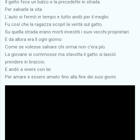
Il gatto fece un balzo e la precedette in strada.
Per salvarle la vita.
L’auto si fermò in tempo e tutto andò per il meglio.
Fu così che la ragazza scoprì la verità sul gatto.
Su quella strada erano morti investiti i suoi vecchi proprietari.
E da allora era lì ogni giorno.
Come se volesse salvare chi ormai non c’era più.
La giovane si commosse ma stavolta il gatto si lasciò
prendere in braccio.
E andò a vivere con lei.
Per amare e essere amato fino alla fine dei suoi giorni.