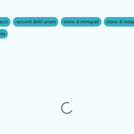
gazzi
racconti diritti umani
storie di immigrati
storie di viola
ola