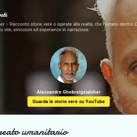
Passa ai contenuti principali
nti
 – Racconto storie vere o ispirate alla realtà, che restano dentro. Dai 
o vite, emozioni ed esperienze in narrazione.
Alessandro Ghebreigziabiher
Guarda le storie vere su YouTube
reato umanitario