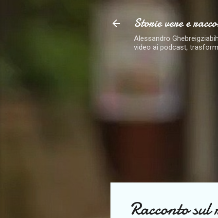
Storie vere e racco
Alessandro Ghebreigziabiher
video ai podcast, trasform
Racconto sul 