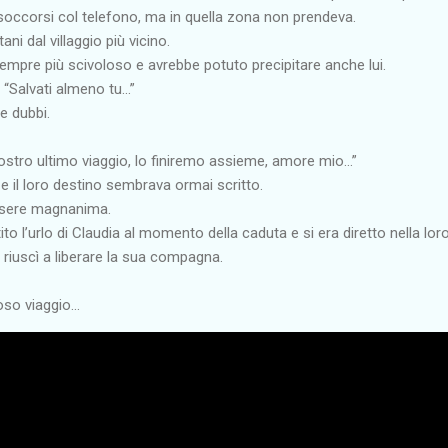
soccorsi col telefono, ma in quella zona non prendeva.
ni dal villaggio più vicino.
 sempre più scivoloso e avrebbe potuto precipitare anche lui.
 “Salvati almeno tu...”
e dubbi.
ostro ultimo viaggio, lo finiremo assieme, amore mio…”
e il loro destino sembrava ormai scritto.
essere magnanima.
to l’urlo di Claudia al momento della caduta e si era diretto nella loro
e riuscì a liberare la sua compagna.
so viaggio...