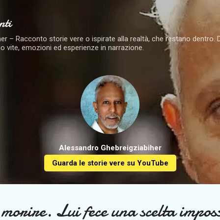
Passa ai contenuti principali
nti
 – Racconto storie vere o ispirate alla realtà, che restano dentro. Dai 
o vite, emozioni ed esperienze in narrazione.
Alessandro Ghebreigziabiher
Guarda le storie vere su YouTube
 morire. Lui fece una scelta imposs