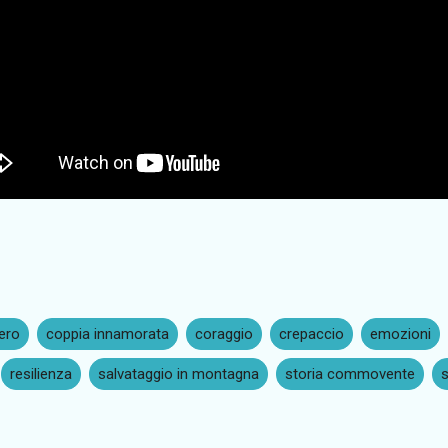
ero
coppia innamorata
coraggio
crepaccio
emozioni
resilienza
salvataggio in montagna
storia commovente
s