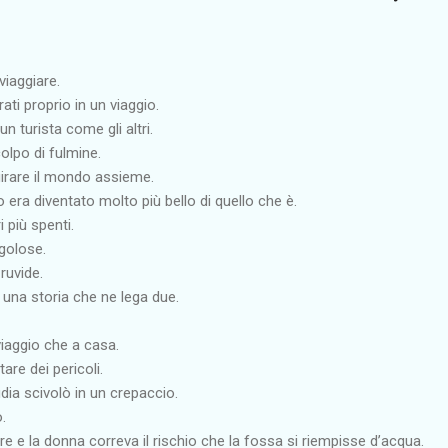
iaggiare.
ti proprio in un viaggio.
un turista come gli altri.
colpo di fulmine.
irare il mondo assieme.
 era diventato molto più bello di quello che è.
i più spenti.
golose.
ruvide.
 una storia che ne lega due.
viaggio che a casa.
are dei pericoli.
ia scivolò in un crepaccio.
.
re e la donna correva il rischio che la fossa si riempisse d’acqua.