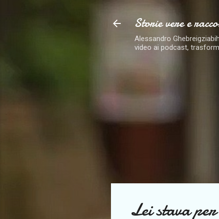
Storie vere e racco
Alessandro Ghebreigziabiher
video ai podcast, trasform
Lei stava per