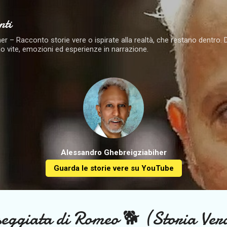
Passa ai contenuti principali
nti
 – Racconto storie vere o ispirate alla realtà, che restano dentro. Dai 
o vite, emozioni ed esperienze in narrazione.
Alessandro Ghebreigziabiher
Guarda le storie vere su YouTube
seggiata di Romeo 🐕 (Storia Ver