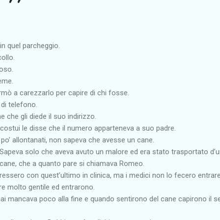
ì in quel parcheggio.
ollo.
ioso.
ieme.
mò a carezzarlo per capire di chi fosse.
di telefono.
che gli diede il suo indirizzo.
costui le disse che il numero apparteneva a suo padre.
n po’ allontanati, non sapeva che avesse un cane.
Sapeva solo che aveva avuto un malore ed era stato trasportato d’u
 cane, che a quanto pare si chiamava Romeo.
iressero con quest’ultimo in clinica, ma i medici non lo fecero entrare
re molto gentile ed entrarono.
rmai mancava poco alla fine e quando sentirono del cane capirono il s