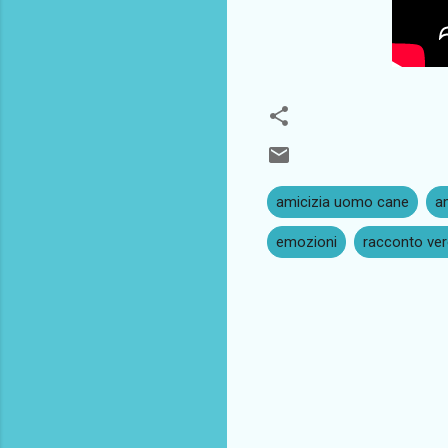
amicizia uomo cane
a
emozioni
racconto ve
C
o
m
m
e
n