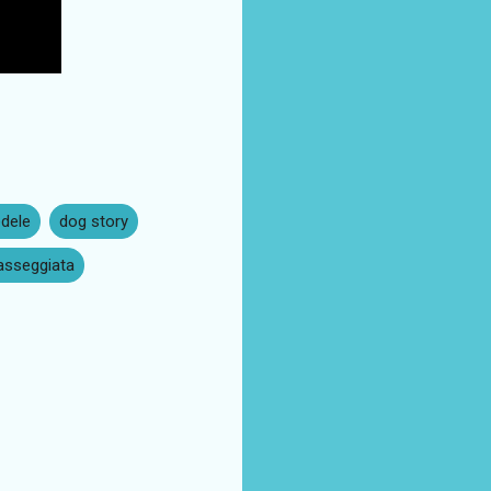
dele
dog story
asseggiata