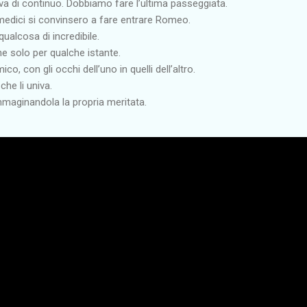
eva di continuo. Dobbiamo fare l’ultima passeggiata.
 medici si convinsero a fare entrare Romeo.
alcosa di incredibile.
he solo per qualche istante.
co, con gli occhi dell’uno in quelli dell’altro.
che li univa.
maginandola la propria meritata.