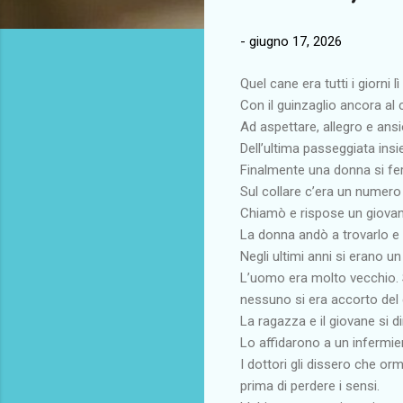
-
giugno 17, 2026
Quel cane era tutti i giorni l
Con il guinzaglio ancora al c
Ad aspettare, allegro e ans
Dell’ultima passeggiata ins
Finalmente una donna si fer
Sul collare c’era un numero 
Chiamò e rispose un giovane 
La donna andò a trovarlo e 
Negli ultimi anni si erano u
L’uomo era molto vecchio. 
nessuno si era accorto del
La ragazza e il giovane si d
Lo affidarono a un infermie
I dottori gli dissero che o
prima di perdere i sensi.