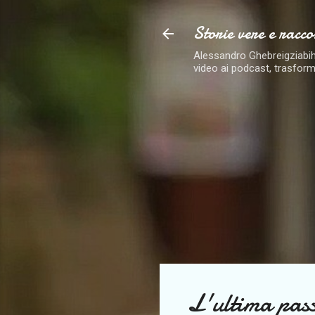
Storie vere e racco
Alessandro Ghebreigziabiher
video ai podcast, trasform
L'ultima pas