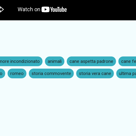
more incondizionato
animali
cane aspetta padrone
cane fe
ro
romeo
storia commovente
storia vera cane
ultima p