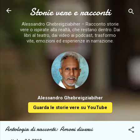
Storie vere e racconti
Passa ai contenuti principali
Alessandro Ghebreigziabiher – Racconto storie
vere o ispirate alla realtà, che restano dentro. Dai
libri al teatro, dai video ai podcast, trasformo
vite, emozioni ed esperienze in narrazione.
Alessandro Ghebreigziabiher
Guarda le storie vere su YouTube
Antologia di racconti: Amori diversi