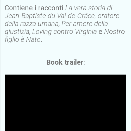
Contiene i racconti
La vera storia di
Jean-Baptiste du Val-de-Grâce, oratore
della razza umana
,
Per amore della
giustizia
,
Loving contro Virginia
e
Nostro
figlio è Nato
.
Book trailer
: