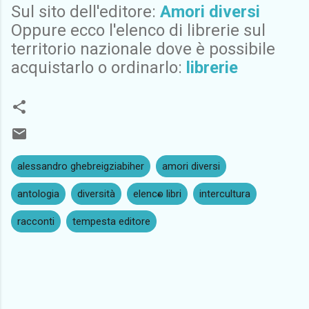
Sul sito dell'editore:
Amori diversi
Oppure ecco l'elenco di librerie sul
territorio nazionale dove è possibile
acquistarlo o ordinarlo:
librerie
alessandro ghebreigziabiher
amori diversi
antologia
diversità
elenco libri
intercultura
racconti
tempesta editore
C
o
m