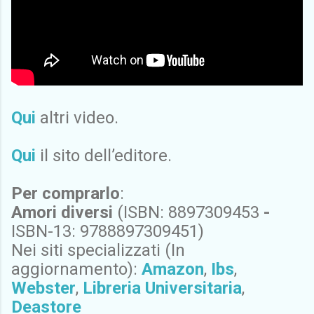
Qui
altri video.
Qui
il sito dell’editore.
Per comprarlo
:
Amori diversi
(ISBN: 8897309453
-
ISBN-13: 9788897309451)
Nei siti specializzati
(In
aggiornamento):
Amazon
,
Ibs
,
Webster
,
Libreria Universitaria
,
Deastore