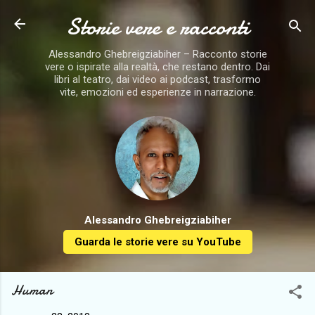
Storie vere e racconti
Passa ai contenuti principali
Alessandro Ghebreigziabiher – Racconto storie
vere o ispirate alla realtà, che restano dentro. Dai
libri al teatro, dai video ai podcast, trasformo
vite, emozioni ed esperienze in narrazione.
Alessandro Ghebreigziabiher
Guarda le storie vere su YouTube
Human