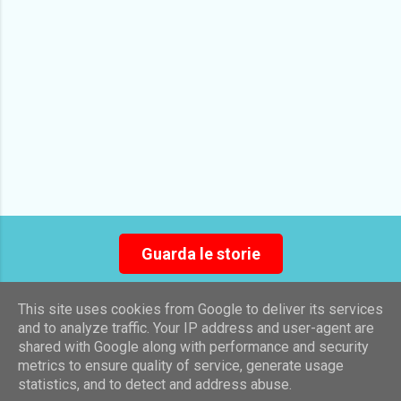
Guarda le storie
Scopri vite ed emozioni raccontate dal vivo
This site uses cookies from Google to deliver its services
Chi sono
and to analyze traffic. Your IP address and user-agent are
I miei libri
shared with Google along with performance and security
Agenda e news
metrics to ensure quality of service, generate usage
Contatti
statistics, and to detect and address abuse.
© 2009-2026 Alessandro Ghebreigziabiher