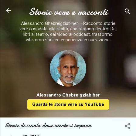
Storie vere e racconti
Passa ai contenuti principali
Alessandro Ghebreigziabiher – Racconto storie
vere o ispirate alla realtà, che restano dentro. Dai
libri al teatro, dai video ai podcast, trasformo
vite, emozioni ed esperienze in narrazione.
Alessandro Ghebreigziabiher
Guarda le storie vere su YouTube
Storie di scuola dove niente si impara