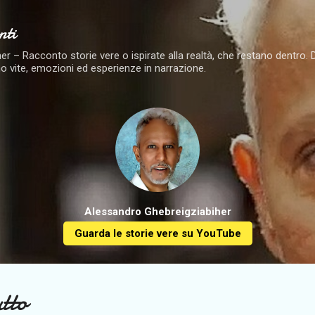
Passa ai contenuti principali
nti
 – Racconto storie vere o ispirate alla realtà, che restano dentro. Dai 
o vite, emozioni ed esperienze in narrazione.
Alessandro Ghebreigziabiher
Guarda le storie vere su YouTube
tto