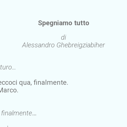
Spegniamo tutto
di
Alessandro Ghebreigziabiher
uturo…
 eccoci qua, finalmente.
 Marco.
i
finalmente
…