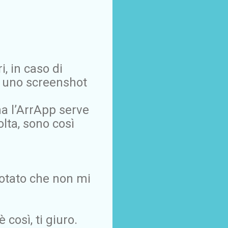
i, in caso di
a uno screenshot
a l’ArrApp serve
lta, sono così
notato che non mi
così, ti giuro.