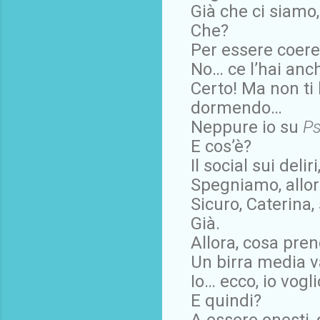
Già che ci siamo
Che?
Per essere coere
No… ce l’hai anc
Certo! Ma non ti
dormendo…
Neppure io su
Ps
E cos’è?
Il social sui deli
Spegniamo, allo
Sicuro, Caterina
Già.
Allora, cosa pren
Un birra media v
Io… ecco, io vogli
E quindi?
A essere onesti, 