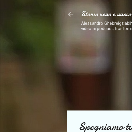
Storie vere e racco
Alessandro Ghebreigziabiher
video ai podcast, trasform
Spegniamo tu