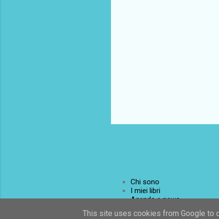
Chi sono
I miei libri
Agenda e news
Contatti
This site uses cookies from Google to de