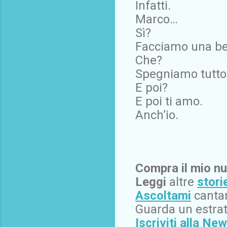
Infatti.
Marco…
Sì?
Facciamo una be
Che?
Spegniamo tutto
E poi?
E poi ti amo.
Anch’io.
Compra il mio nu
Leggi
altre
stori
Ascoltami
cantar
Guarda un estrat
Iscriviti alla Ne