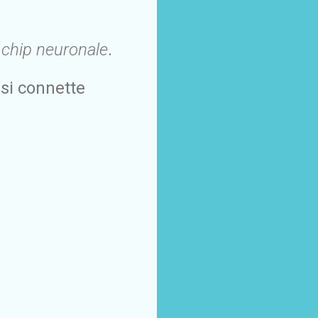
l
chip neuronale
.
 si connette