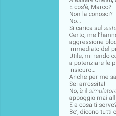
E cos’è, Marco?
Non la conosci?
No…
Si carica sul
sist
Certo, me l’hanno 
aggressione bloc
immediato del pr
Utile, mi rendo 
a potenziare le p
insicuro…
Anche per me sa
Sei arrossita!
No, è il
simulator
appoggio mai all
E a cosa ti serve
Be’, dicono tutti