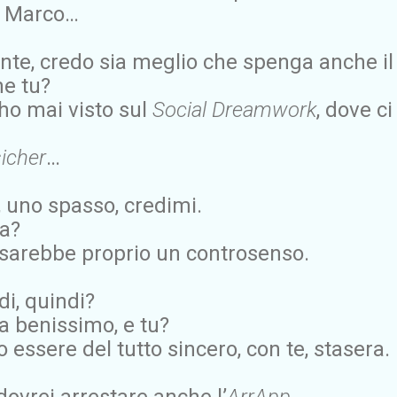
, Marco…
nte, credo sia meglio che spenga anche i
he tu?
 ho mai visto sul
Social Dreamwork
, dove ci
icher
…
ri, uno spasso, credimi.
ra?
, sarebbe proprio un controsenso.
di, quindi?
a benissimo, e tu?
o essere del tutto sincero, con te, stasera.
dovrei arrestare anche l’
ArrApp
…