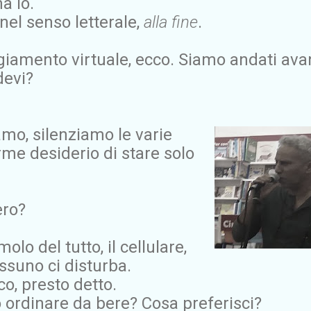
a io.
 nel senso letterale,
alla fine
.
ggiamento virtuale, ecco. Siamo andati ava
devi?
amo, silenziamo le varie
me desiderio di stare solo
ero?
lo del tutto, il cellulare,
ssuno ci disturba.
o, presto detto.
 ordinare da bere? Cosa preferisci?