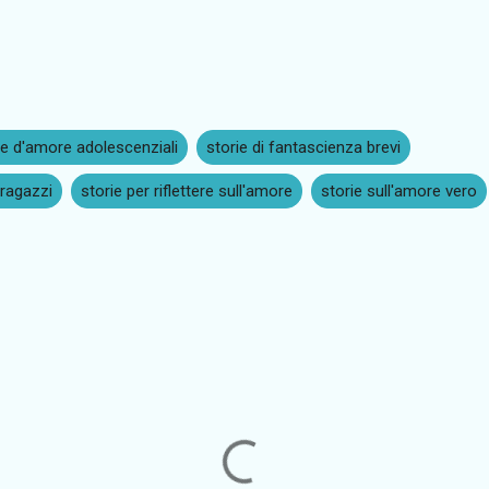
ie d'amore adolescenziali
storie di fantascienza brevi
 ragazzi
storie per riflettere sull'amore
storie sull'amore vero